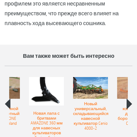
профилем это является несравненным
преимуществом, что прежде всего влияет на
плавность хода высевающего сошника.
Вам также может быть интересно
овый
Новый
Нов
рицепной
универсальный,
компак
Новая лапа с
боротный
складывающийся
диско
бритвами
 AMAZONE
навесной
бороны A
AMAZONE 360 мм
400 Onland
культиватор Cenio
Catros
для навесных
4000-2
культиваторов