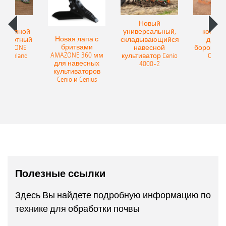
овый
Новый
Нов
рицепной
универсальный,
компак
Новая лапа с
боротный
складывающийся
диско
бритвами
 AMAZONE
навесной
бороны A
AMAZONE 360 мм
400 Onland
культиватор Cenio
Catros
для навесных
4000-2
культиваторов
Cenio и Cenius
Полезные ссылки
Здесь Вы найдете подробную информацию по
технике для обработки почвы