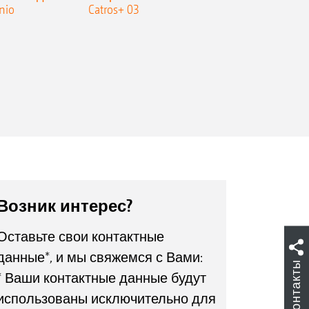
nio
Catros+ 03
плоскореза
Возник интерес?
Оставьте свои контактные
данные*, и мы свяжемся с Вами:
Контакты
* Ваши контактные данные будут
использованы исключительно для