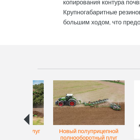
копирования контура почв
Крупногабаритные резино
большим ходом, что предо
упенчатый плуг
Новый полуприцепной
eres 300
полнооборотный плуг