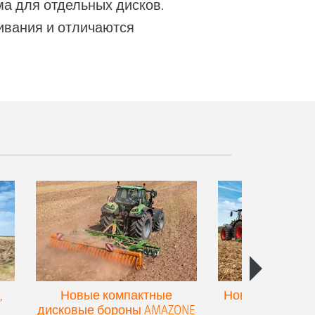
ма для отдельных дисков.
ивания и отличаются
,
Новые компактные
Новый двойной
дисковые бороны AMAZONE
для культив