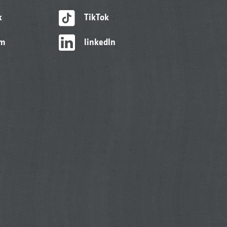
k
TikTok
am
linkedIn