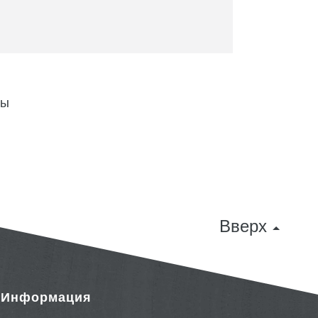
ны
Вверх
& Информация