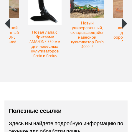
овый
Новый
Нов
рицепной
универсальный,
компак
Новая лапа с
боротный
складывающийся
диско
бритвами
 AMAZONE
навесной
бороны A
AMAZONE 360 мм
400 Onland
культиватор Cenio
Catros
для навесных
4000-2
культиваторов
Cenio и Cenius
Полезные ссылки
Здесь Вы найдете подробную информацию по
технике для обработки почвы