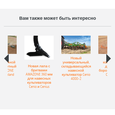
Вам также может быть интересно
овый
Новый
Нов
рицепной
универсальный,
компак
Новая лапа с
боротный
складывающийся
диско
бритвами
 AMAZONE
навесной
бороны A
AMAZONE 360 мм
400 Onland
культиватор Cenio
Catros
для навесных
4000-2
культиваторов
Cenio и Cenius