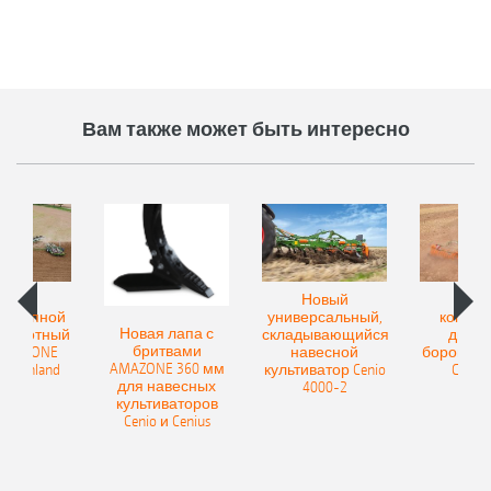
Вам также может быть интересно
овый
Новый
Нов
рицепной
универсальный,
компак
Новая лапа с
боротный
складывающийся
диско
бритвами
 AMAZONE
навесной
бороны A
AMAZONE 360 мм
400 Onland
культиватор Cenio
Catros
для навесных
4000-2
культиваторов
Cenio и Cenius