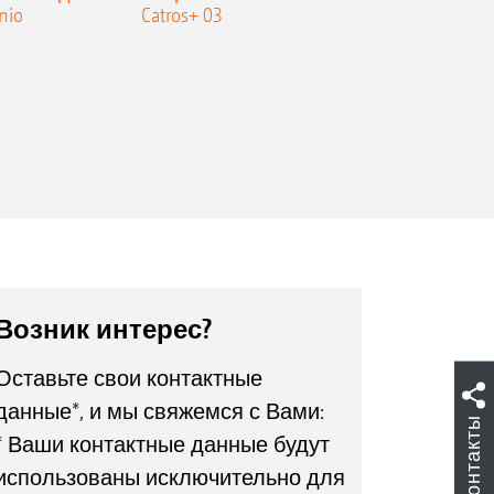
nio
Catros+ 03
плоскореза
Возник интерес?
Оставьте свои контактные
данные*, и мы свяжемся с Вами:
Контакты
* Ваши контактные данные будут
использованы исключительно для