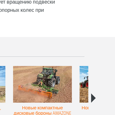
ует вращению подвески
 опорных колес при
,
Новые компактные
Новый двойной
дисковые бороны AMAZONE
для культив