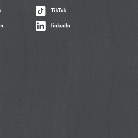
k
TikTok
am
linkedIn