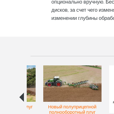
опционально вручную. Бе
дисков, за счет чего изме
изменении глубины обрабо
упенчатый плуг
Новый полуприцепной
eres 300
полнооборотный плуг