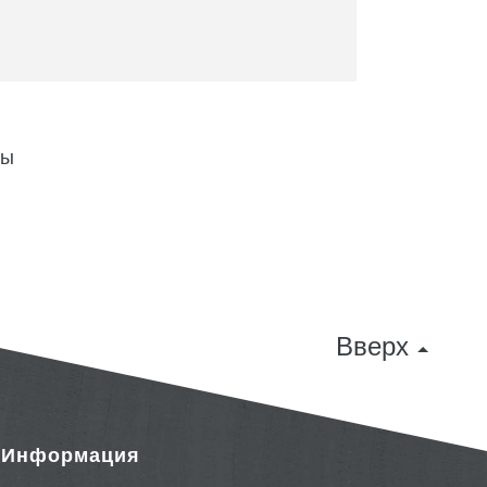
ны
Вверх
& Информация