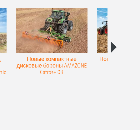
,
Новые компактные
Новый двойной
дисковые бороны AMAZONE
для культив
nio
Catros+ 03
плоскореза