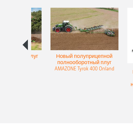
упенчатый плуг
Новый полуприцепной
eres 300
полнооборотный плуг
AMAZONE Tyrok 400 Onland