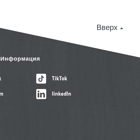
Вверх
& Информация
k
TikTok
am
linkedIn