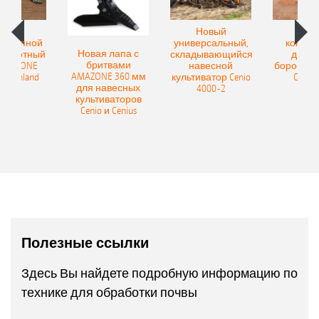
овый
Новый
Нов
рицепной
универсальный,
компак
Новая лапа с
боротный
складывающийся
диско
бритвами
 AMAZONE
навесной
бороны A
AMAZONE 360 мм
400 Onland
культиватор Cenio
Catros
для навесных
4000-2
культиваторов
Cenio и Cenius
Полезные ссылки
Здесь Вы найдете подробную информацию по
технике для обработки почвы