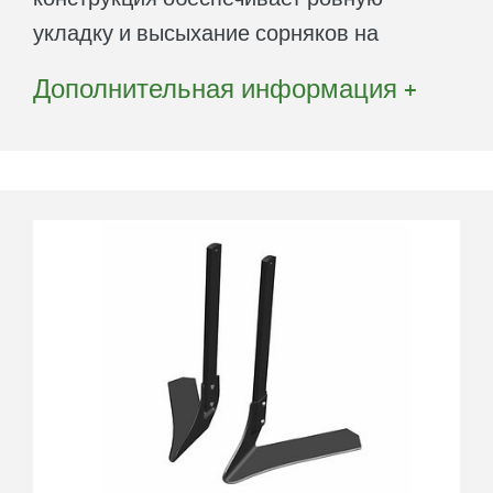
укладку и высыхание сорняков на
поверхности. При ширине ножей от 80
Дополнительная информация +
мм до 380 мм обеспечивается нужная
ширина среза для любого междурядья.
Длинные боковины минимизируют
вероятность забивания и обеспечивают
преднамеренное перекрытие для
нескольких ножей в ряду,
предотвращая проскальзывание
корневых сорняков. Варианты с
твердосплавным покрытием
уменьшают износ.