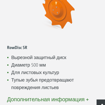
засыпки на первых этапах
междурядной обработки рабочая
скорость может увеличиться в 2-3 раза
по сравнению с эксплуатацией без
защитных дисков.
RowDisc SR
Вырезной защитный диск
Диаметр 500 мм
Для листовых культур
Тупые зубья предотвращают
повреждения листьев
Местности с каменистыми условиями
Дополнительная информация +
Простой переход от транспортного