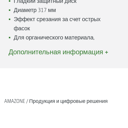
Гладкий защитный диск
Диаметр 317 мм
Эффект срезания за счет острых
фасок
Для органического материала,
мульчированного посева и при
Дополнительная информация +
наличии твердых корок на
поверхности почвы
Простой переход от транспортного
положения в рабочее
3-ступенчатая регулировка давления
AMAZONE
Продукция и цифровые решения
пружины