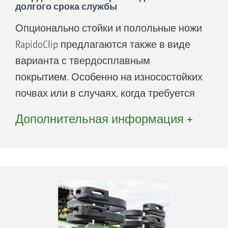
долгого срока службы
Замена полольных ножей в
Опционально стойки и полольные ножи
рекордные сроки
RapidoClip предлагаются также в виде
Запатентованная система быстрой
варианта с твердосплавным
замены полольных ножей без
покрытием. Особенно на износостойких
инструментов RapidoClip позволяет
почвах или в случаях, когда требуется
очень быстро заменить изношенные
достичь высокой производительности
ножи, будь то на поле или в хозяйстве.
Дополнительная информация +
без простоев, рекомендуется этот
вариант с увеличенным до 5 раз сроком
службы.