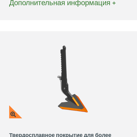
Дополнительная информация +
чрезвычайно прочная, а в качестве
запасной части заменить нужно
только режущую пластину
Надежно: Надежное крепление
полольного ножа при любых
условиях
Прецизионно: Острые полольные
ножи с пологим углом установки
Адаптивно: Произвольно
фиксируемые, гибкие и могут
использоваться даже на пропашных
машинах других производителей
Твердосплавное покрытие для более