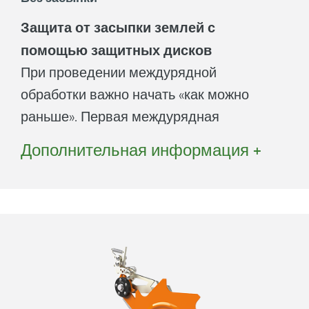
Защита от засыпки землей с
помощью защитных дисков
При проведении междурядной
обработки важно начать «как можно
раньше». Первая междурядная
обработка проводится уже на ранних
Дополнительная информация +
стадиях роста культуры. Именно на
ранних стадиях роста большинство
культур очень чувствительно к засыпке
землей. Поэтому AMAZONE предлагает
различные системы защиты от засыпки
для различных культур и междурядий.
За счет нашей активной защиты от