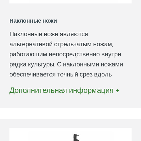
Наклонные ножи
Наклонные ножи являются
альтернативой стрельчатым ножам,
работающим непосредственно внутри
рядка культуры. С наклонными ножами
обеспечивается точный срез вдоль
ряда культуры и предотвращаются
Дополнительная информация +
колебания почвы, что позволяет
защитить растения от засыпки землей.
Наклонные ножи особенно подходят
для работы на посевах овощей или
технических культур.