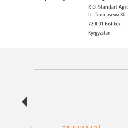
K.O. Standart Agr
Ul. Timirjasewa 80,
720001 Bishkek
Kyrgyzstan
а для защиты
Hoeing equipment