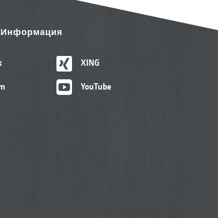
& Информация
k
XING
am
YouTube