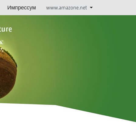
Импрессум
www.amazone.net