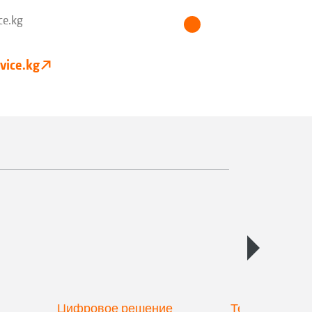
ce.kg
vice.kg
Цифровое решение
Техника для 