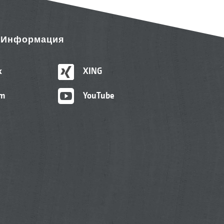
& Информация
k
XING
am
YouTube