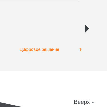
Цифровое решение
Техника для 
удобре
Вверх