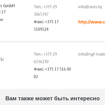
us GmbH
Тел.: +375 29
info@stotz.by
i 17
3065747
wo
http://www.s
Факс: +375 17
5109524
Тел.: +375 29
info@ngf-trade
11c
6236230
Факс: +375 17 516 00
02
Вам также может быть интересно