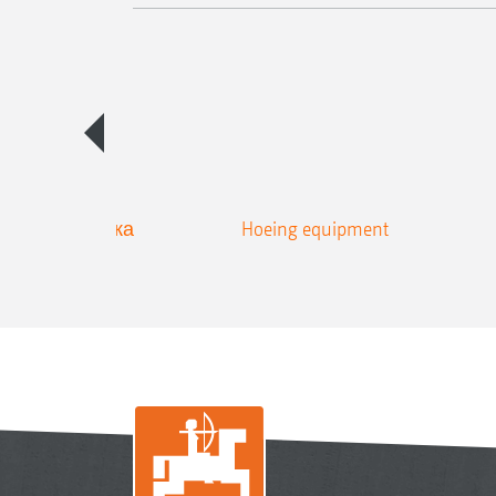
льная техника
Hoeing equipment