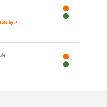
totz.by
.de