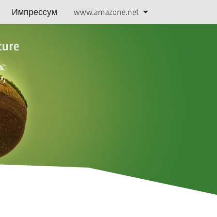
Импрессум
www.amazone.net