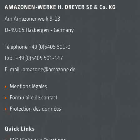
friction protège contre les surcharges des
AMAZONEN-WERKE H. DREYER SE & Co. KG
boîtiers
Am Amazonenwerk 9-13
D-49205 Hasbergen - Germany
Hydro – Entraînement hydraulique des
Téléphone
+49 (0)5405 501-0
disques d’épandage
Fax : +49 (0)5405 501-147
E-mail :
amazone@amazone.de
Mentions légales
Formulaire de contact
Protection des données
Quick Links