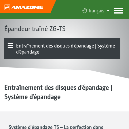
français
Épandeur traîné ZG-TS
Entraînement des disques d’épandage | Système
d’épandage
Présentation produit
Systèmes d’épandage en limite
Système de pesée | Régulation de débit automatique
Technologies numériques | Optimisation du modèle
Électronique | Terminaux | Logiciels
Appareil de base | Châssis | Trémie
Essieux | Timon | Direction
Équipements
ZG-TS Truck
Spreader Application Center
d’épandage
Entraînement des disques d’épandage |
Système d’épandage
Système d'épandage TS – La perfection dans