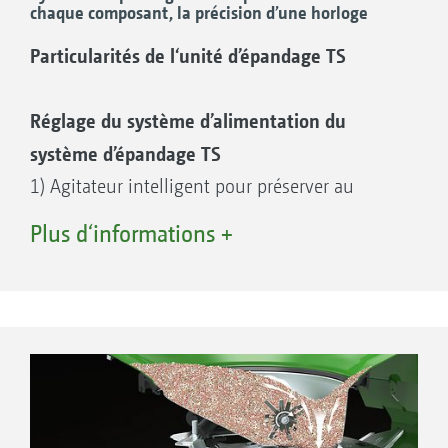
chaque composant, la précision d’une horloge
Particularités de l‘unité d’épandage TS
Réglage du système d’alimentation du
système d’épandage TS
1) Agitateur intelligent pour préserver au
maximum l’engrais
Plus d‘informations +
2) Vérin électrique de pivotement du système
d’alimentation
3) Système d’alimentation pour mettre en
œuvre les fonctions Section Control,
HeadlandControl, WindControl, ArgusTwin
4) Vérin électrique de dosage précis de
l’engrais pour des débits de 3 kg/min à 650