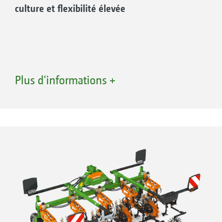
culture et flexibilité élevée
Plus d‘informations +
1. Guidage précis des socs grâce au bâti
coulissant et au guidage par caméra.
2. Parallélogrammes avec grande hauteur de
dégagement du bâti jusqu’à 80 cm et course
maximale de 25 cm avec Section Control.
3. Socs robustes avec système RapidoClip pour
un changement rapide et sans outil.
4. Systèmes d’application, tels que RowSpread,
tête de distribution avec FTender ou