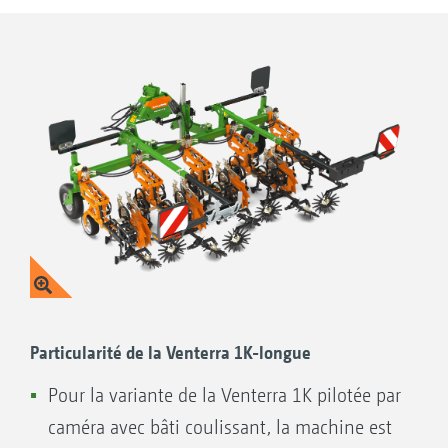
commande, ajout facile d’une unité
Schmotzer, plus d’un siècle d’expérience en
coulissante
binage
En option, le bâti de la Venterra 1K est
équipé de l’extension de bâti à repliage
mécanique
Particularité de la Venterra 1K-longue
Pour la variante de la Venterra 1K pilotée par
caméra avec bâti coulissant, la machine est