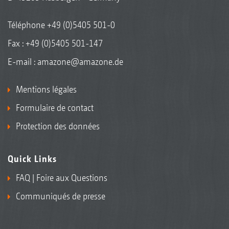
les nouveaux concepts de culture, en
remplacement ou en extension à la protection
Téléphone
+49 (0)5405 501-0
phytopharmaceutique.
Fax : +49 (0)5405 501-147
E-mail :
amazone@amazone.de
Mentions légales
Formulaire de contact
Protection des données
Quick Links
FAQ | Foire aux Questions
Communiqués de presse