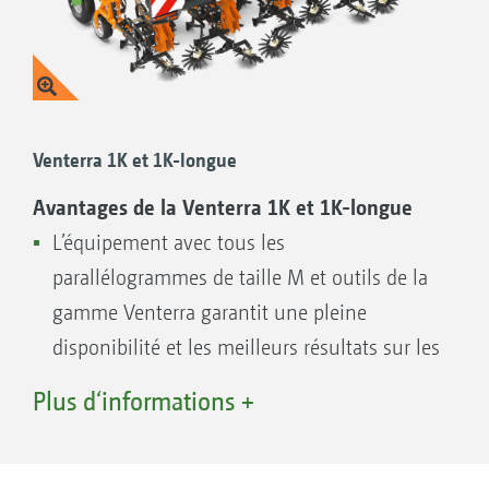
pulvérisation en bandes RowSpray avec FT-P
1502.
5. Boîte à outils et support pour socs de
remplacement, directement sur la machine.
6. Divers disques de protection du binage pour
Venterra 1K et 1K-longue
préserver au mieux les différentes cultures.
Avantages de la Venterra 1K et 1K-longue
L’équipement avec tous les
parallélogrammes de taille M et outils de la
gamme Venterra garantit une pleine
disponibilité et les meilleurs résultats sur les
largeurs de travail de 1,3 à 4,2 m
Plus d‘informations +
Conversion pour montage à l’avant et à
l’arrière et équipement en option avec
système de guidage sur le rang et unité de