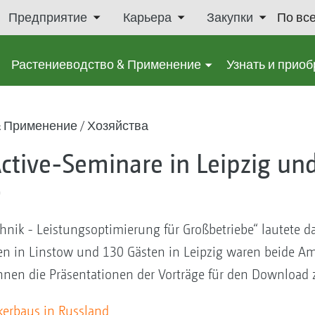
Предприятие
Карьера
Закупки
По вс
Растениеводство & Применение
Узнать и приоб
& Применение
Хозяйства
ctive-Seminare in Leipzig un
)
nik - Leistungsoptimierung für Großbetriebe“ lautete 
en in Linstow und 130 Gästen in Leipzig waren beide 
Ihnen die Präsentationen der Vorträge für den Download 
erbaus in Russland