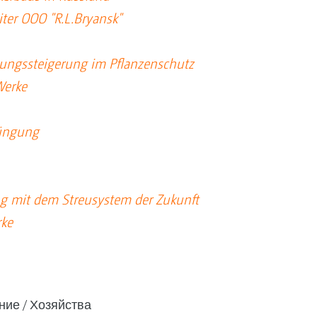
iter OOO "R.L.Bryansk"
stungssteigerung im Pflanzenschutz
Werke
düngung
ung mit dem Streusystem der Zukunft
ke
ние
Хозяйства