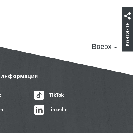
Контакты
Вверх
& Информация
k
TikTok
am
linkedIn