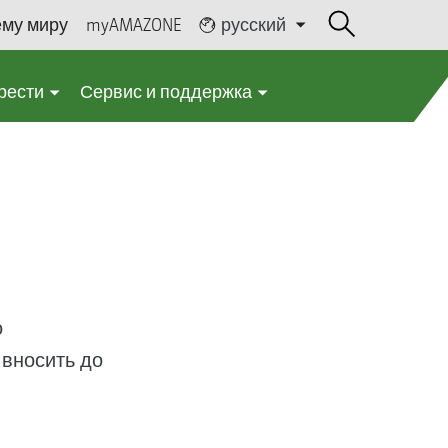
ему миру
myAMAZONE
русский
рести
Сервис и поддержка
о
 вносить до