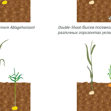
einem ­Ablagehorizont
Double-Shoot: Высев посевн
различных горизонтах укла