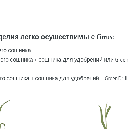
лия легко осуществимы с Cirrus:
го сошника
о сошника + сошника для удобрений или GreenDr
сошника + сошника для удобрений + GreenDrill