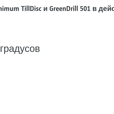
inimum TillDisc и GreenDrill 501 в де
 градусов