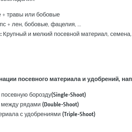
 + травы или бобовые
с + лен, бобовые, фацелия, …
:
Крупный и мелкий посевной материал, семена
ации посевного материала и удобрений, нап
(Single-Shoot)
 посевную борозду
(Double-Shoot)
о между рядами
(Triple-Shoot)
териала с удобрениями