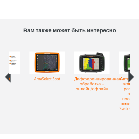
Вам также может быть интересно
aSpot
AmaSelect Spot
Дифференцированная
Автомати
обработка –
включен
онлайн/офлайн
развор
полос
посекци
включени
Switch дл
50 