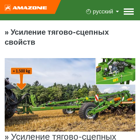
русский
» Усиление тягово-сцепных
свойств
» Усиление тягово-сцепных