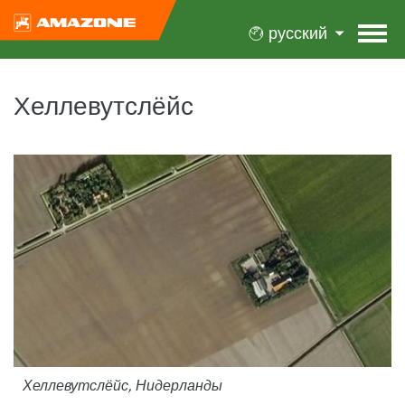
русский
Хеллевутслёйс
Хеллевутслёйс, Нидерланды