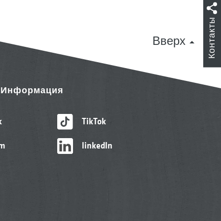
Контакты
Вверх
& Информация
k
TikTok
am
linkedIn