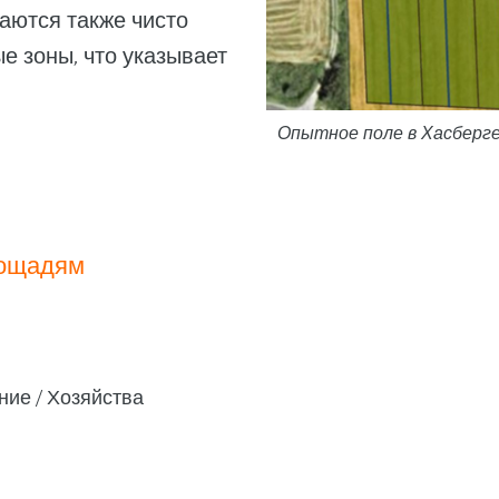
чаются также чисто
е зоны, что указывает
Опытное поле в Хасберг
лощадям
ние
Хозяйства