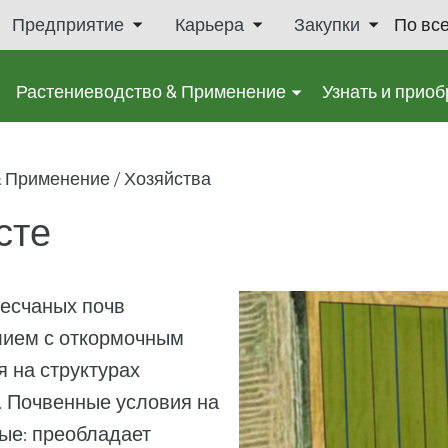
Предприятие
Карьера
Закупки
По вс
Растениеводство & Применение
Узнать и приоб
& Применение
Хозяйства
сте
песчаных почв
лием с откормочным
я на структурах
. Почвенные условия на
ые: преобладает