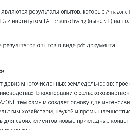
являются результаты опытов, которые Amazone 
 и институтом FAL Braunschweig (ныне vTI) на по
 результатов опытов в виде pdf-документа.
ve»
учит девиз многочисленных земледельческих прое
ниеводства». В кооперации с сельскохозяйстве
ZONE тем самым создает основу для интенсивно
льским хозяйством, наукой и промышленностью
 для своих клиентов новые прикладные концепц