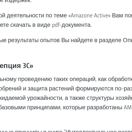
е издержек.
й деятельности по теме «Amazone Active» Вам п
те скачать в виде pdf-документа.
ые результаты опытов Вы найдете в разделе О
цепция 3C»
ному проведению таких операций, как обработк
добрений и защита растений формируются по-ра
жидаемой урожайности, а также структуры хозяй
базовыми принципами, которые разработаны AM