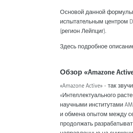
Основой данной формулы 
испытательным центром DLG
(регион Лейпциг).
Здесь подробное описание
Обзор «Amazone Acti
«Amazone Active» - так зв
«Интеллектуального расте
научными институтами AMA
и обмена опытом между се
продолжать разрабатывать