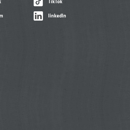
k
TikTok
am
linkedIn