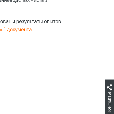
иеводство, часть 1:
икованы результаты опытов
pdf-документа
.
Контакты