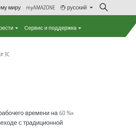
ему миру
myAMAZONE
русский
рести
Сервис и поддержка
т 3C
рабочего времени на 60 %»
реходе с традиционной