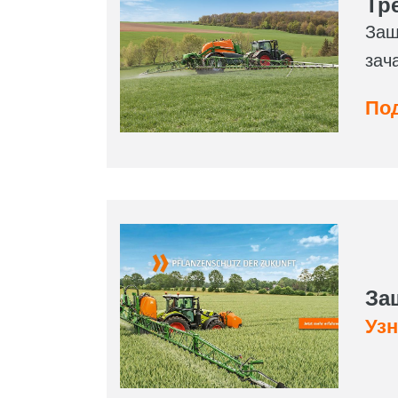
Тр
Защ
зач
Под
За
Узн