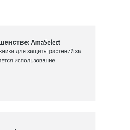
енстве: AmaSelect
ники для защиты растений за
яется использование