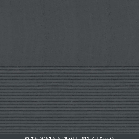
© 2026 AMAZONEN-WERKE H. DREYER SE & Co. KG