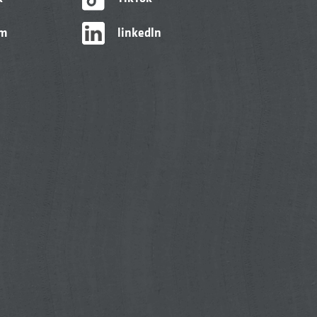
am
linkedIn