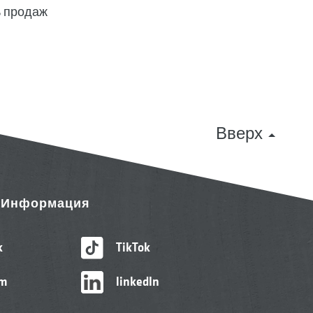
 продаж
Вверх
& Информация
k
TikTok
am
linkedIn