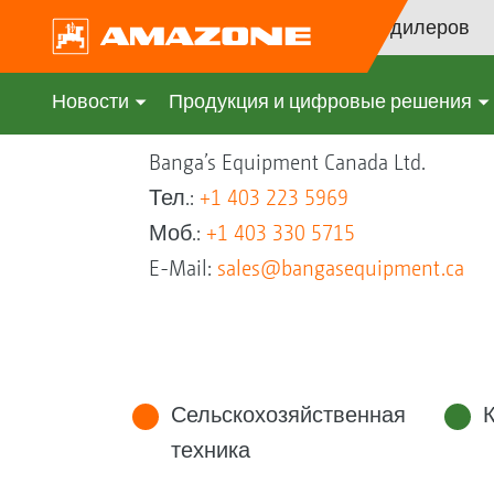
Поиск дилеров
Новости
Продукция и цифровые решения
Banga’s Equipment Canada Ltd.
Тел.:
+1 403 223 5969
Моб.:
+1 403 330 5715
E-Mail:
sales@bangasequipment.ca
Сельскохозяйственная
техника