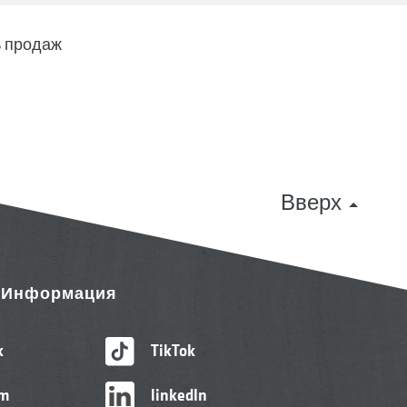
 продаж
Вверх
& Информация
k
TikTok
am
linkedIn