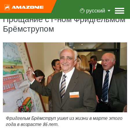
русский
Прощание с г-ном Фридгельмом
Брёмструпом
Фридгельм Брёмструп ушел из жизни в марте этого
года в возрасте 86 лет.