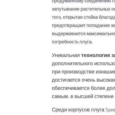
продуманному соединению 
запутывание растительных ос
того, открытая стойка благо
предотвращает попадание зе
выдерживается максимально 
потребность плуга.
технология з
Уникальная
дополнительного использо
при производстве изнашив
достигается очень высокая
обеспечивается более долг
самым, в высшей степени 
Среди корпусов плуга Spe