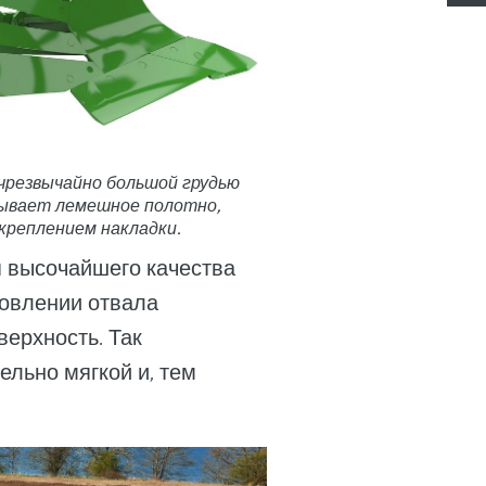
с чрезвычайно большой грудью
рывает лемешное полотно,
креплением накладки.
я высочайшего качества
товлении отвала
верхность. Так
ельно мягкой и, тем