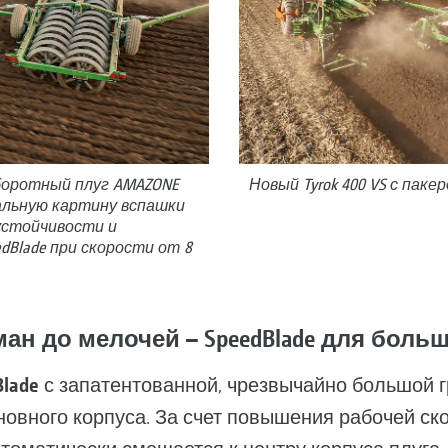
боротный плуг AMAZONE
Новый Tyrok 400 VS с паке
альную картину вспашки
устойчивости и
dBlade при скорости от 8
ман до мелочей – SpeedBlade для бол
Blade
с запатентованной, чрезвычайно большой г
вного корпуса. За счет повышения рабочей скор