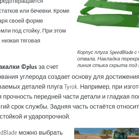
предотвращается
татков или бечевки. Кроме
даря своей форме
мли под стойку. При этом
низкая тяговая
Корпус плуга SpeedBlade 
отвала. Накладка перек
линия стыка скрыта под 
акалки ©plus
за счет
вания углерода создает основу для достижени
аемых деталей плуга Tyrok. Например, при изго
 прочность передней части детали и гладкая по
ий срок службы. Задняя часть остаётся относит
стойкой и ударопрочной.
edBlade можно выбрать