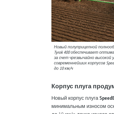
Новый полуприцепной полноо
Tyrok 400 обеспечивает оптим
за счет чрезвычайно высокой 
современнейших корпусов Spee
до 10 км/ч
Корпус плуга проду
Speed
Новый корпус плуга
минимальным износом осно