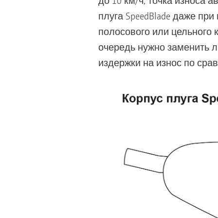
до 10 км/ч, точка износа 
плуга SpeedBlade даже при
полосового или цельного к
очередь нужно заменить л
издержки на износ по сра