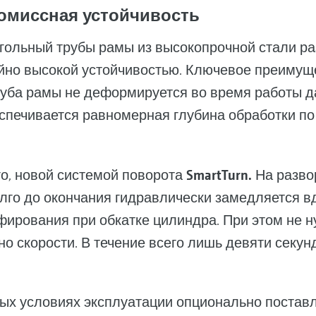
омиссная устойчивость
гольный трубы рамы из высокопрочной стали раз
айно высокой устойчивостью. Ключевое преимуще
руба рамы не деформируется во время работы д
еспечивается равномерная глубина обработки по
SmartTurn.
ого, новой системой поворота
На разво
лго до окончания гидравлически замедляется вд
рования при обкатке цилиндра. При этом не н
о скорости. В течение всего лишь девяти секу
ных условиях эксплуатации опционально поста