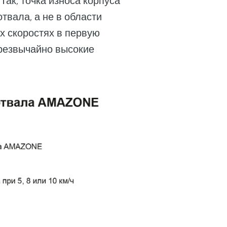
Так, точка износа корпуса
твала, а не в области
их скоростях в первую
чрезвычайно высокие