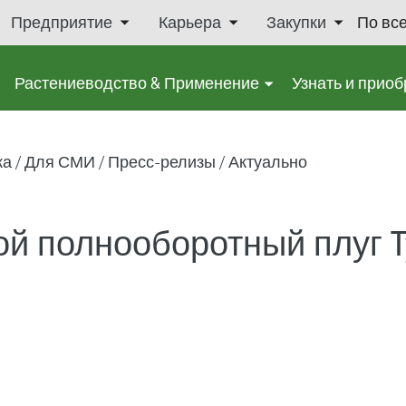
Предприятие
Карьера
Закупки
По вс
Растениеводство & Применение
Узнать и приоб
ка
Для СМИ
Пресс-релизы
Актуально
й полнооборотный плуг Ty