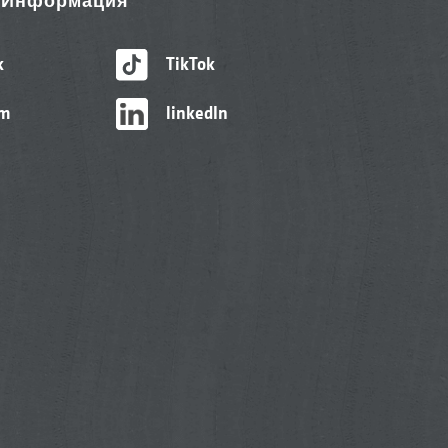
& Информация
k
TikTok
am
linkedIn