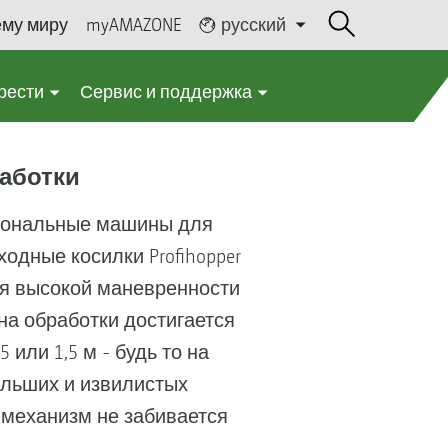
ему миру
myAMAZONE
русский
рести
Сервис и поддержка
аботки
иональные машины для
дные косилки Profihopper
для высокой маневренности
на обработки достигается
или 1,5 м - будь то на
ольших и извилистых
 механизм не забивается