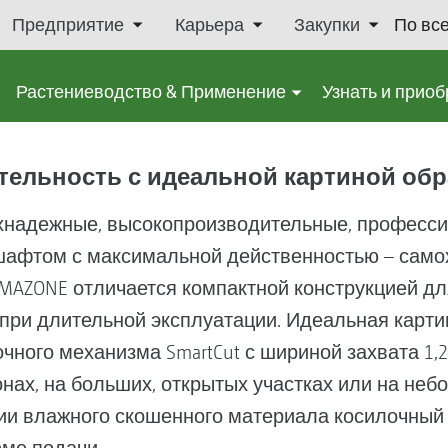
Предприятие
Карьера
Закупки
По вс
Растениеводство & Применение
Узнать и приоб
ельность с идеальной картиной обр
хнадежные, высокопроизводительные, професс
шафтом с максимальной действенностью – самохо
от AMAZONE отличается компактной конструкцией 
 при длительной эксплуатации. Идеальная карти
ного механизма SmartCut с шириной захвата 1,25 
онах, на больших, открытых участках или на неб
ии влажного скошенного материала косилочный