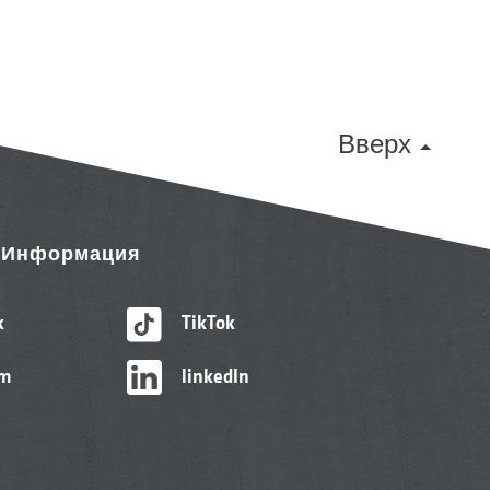
Вверх
& Информация
k
TikTok
am
linkedIn