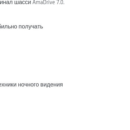
нал шасси AmaDrive 7.0.
бильно получать
ехники ночного видения