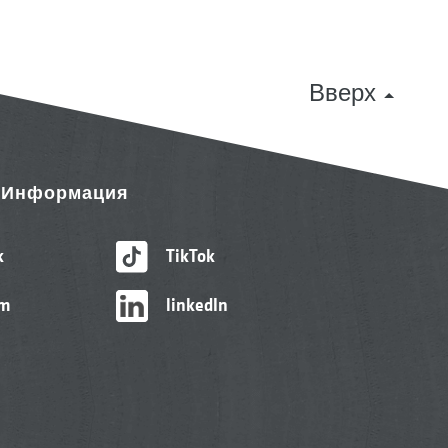
Вверх
& Информация
k
TikTok
am
linkedIn