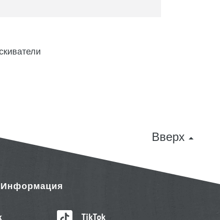
скиватели
Вверх
& Информация
k
TikTok