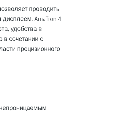
позволяет проводить
 дисплеем. AmaTron 4
та, удобства в
о в сочетании с
ласти прецизионного
ленепроницаемым