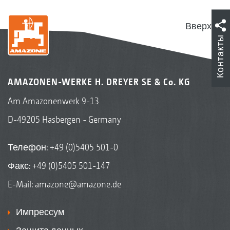
ScenarioControl, а также после нажатия
кнопки record автоматически
Вверх
Контакты
записывается маршрут и направление
движения. Точки включения обзорно
маркируются на карте, а направление
AMAZONEN-WERKE H. DREYER SE & Co. KG
движения визуализируется
Am Amazonenwerk 9-13
посредством стрелки. GPS-ScenarioControl
D-49205 Hasbergen - Germany
интегрирован в ISOBUS-терминал
управления AmaTron 4 с отображением и
Телефон:
+49 (0)5405 501-0
управлением посредством
Факс: +49 (0)5405 501-147
дооснащения дисплея AmaTron Twin.
E-Mail:
amazone@amazone.de
Ваши преимущества:
Импрессум
Всегда одни и те же процессы