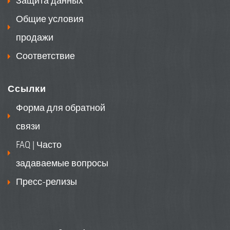
Защита данных
включения при различных дозах
Общие условия
удобрений
продажи
– Предотвращение ошибок в
Соответствие
управлении
– Обеспечение ресурсосберегающего
Ссылки
внесения удобрений в соответствии с
законодательством
Форма для обратной
– Правильное применение в условиях
связи
плохой видимости, напр., в сумерках
FAQ | Часто
или при тумане
задаваемые вопросы
Предотвращение переезда посевов
Пресс-релизы
за счет оптимальных маршрутов на
поле
– Поддержка неопытных