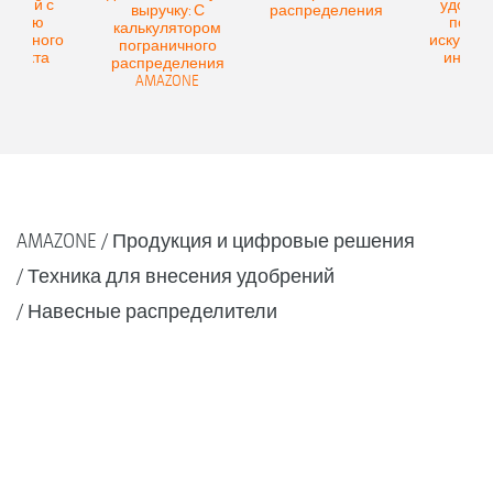
рений с
удобре
выручку: С
распределения
мощью
помо
калькулятором
ственного
искусств
пограничного
еллекта
интелл
распределения
AMAZONE
AMAZONE
Продукция и цифровые решения
Техника для внесения удобрений
Навесные распределители