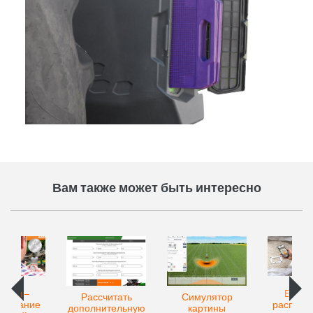
Вам также может быть интересно
Match –
EasyMa
Рассчитать
Симулятор
знавание
распозн
дополнительную
картины