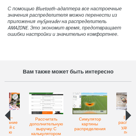
С помощью Bluetooth-адаптера все настроечные
значения распределителя можно перенести из
приложения mySpreader на распределитель
AMAZONE. Это экономит время, предотвращает
ошибки настройки и значительно комфортнее.
Вам также может быть интересно
Match –
EasyMa
Рассчитать
Симулятор
знавание
распозн
дополнительную
картины
рений с
удобре
выручку: С
распределения
мощью
помо
калькулятором