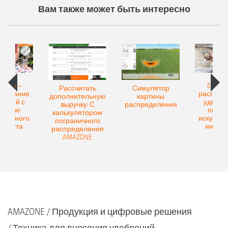
Вам также может быть интересно
Match –
EasyMa
Рассчитать
Симулятор
знавание
распозн
дополнительную
картины
рений с
удобре
выручку: С
распределения
мощью
помо
калькулятором
ственного
искусств
пограничного
еллекта
интелл
распределения
AMAZONE
AMAZONE
Продукция и цифровые решения
Техника для внесения удобрений