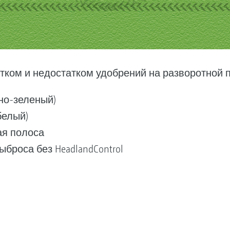
тком и недостатком удобрений на разворотной 
но-зеленый)
белый)
ая полоса
броса без HeadlandControl