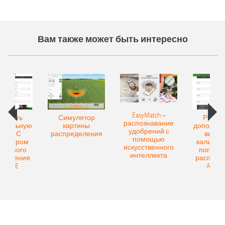
Вам также может быть интересно
EasyMatch –
считать
Симулятор
Рассчи
распознавание
нительную
картины
дополнит
удобрений с
учку: С
распределения
выручк
помощью
улятором
калькул
искусственного
аничного
пограни
интеллекта
еделения
распред
AZONE
AMAZ