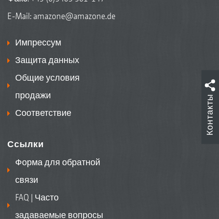
поле на определенном расстоянии, и
E-Mail:
amazone@amazone.de
после распределения удобрений
делается снимок матов с
Импрессум
находящимися на них удобрениями. С
Защита данных
учетом этого EasyCheck вычисляет
Общие условия
степень заполнения матов. На
продажи
Контакты
основании этих значений приложение
Соответствие
предлагает пользователю
корректировку настройки для
Ссылки
поперечного распределения с
Форма для обратной
использованием распределителей
связи
Amazone, что способствует быстрой
оптимизации менеджмента посевов.
FAQ | Часто
задаваемые вопросы