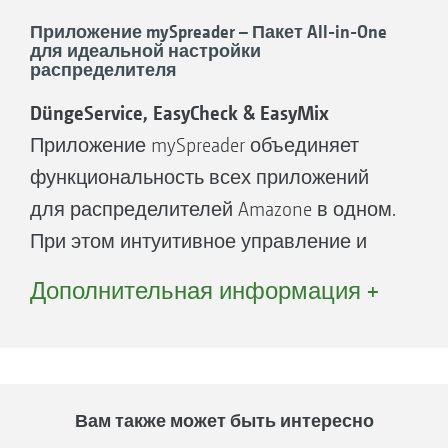
Приложение mySpreader – Пакет All-in-One
для идеальной настройки
распределителя
DüngeService, EasyCheck & EasyMix
Приложение mySpreader объединяет
функциональность всех приложений
для распределителей Amazone в одном.
При этом интуитивное управление и
комфортная настройка распределителя
Дополнительная информация +
удобрений находятся в фокусе
концепции All-in-One.
DüngeService
Вам также может быть интересно
С приложением DüngeService можно