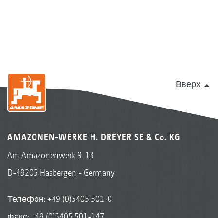
удобрений по последнему слову
техники. Особенность приложения
mySpreader: Пользователь может задать
поиск удобрений, например, путем
ввода наименования удобрений,
Вверх
состава удобрений, размера гранул или
насыпной массы.
EasyCheck
AMAZONEN-WERKE H. DREYER SE & Co. KG
Второй компонент приложения
Am Amazonenwerk 9-13
mySpreader представляет собой
D-49205 Hasbergen - Germany
цифровой мобильный контрольный
стенд EasyCheck. Здесь улавливающие
Телефон:
+49 (0)5405 501-0
маты из полимера располагаются на
Факс: +49 (0)5405 501-147