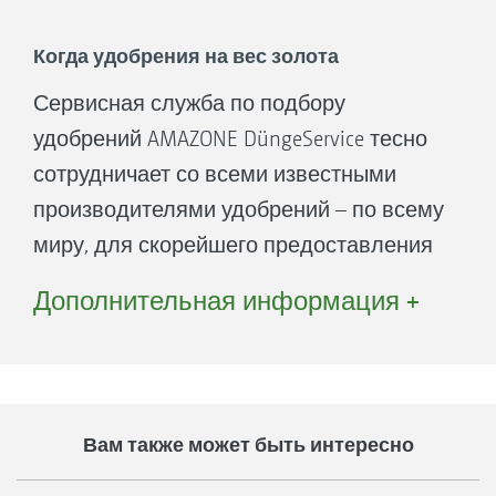
также «Трансфер знаний».
Последние два понятия сопровождают
Когда удобрения на вес золота
новое структурирование, с которым
Сервисная служба по подбору
учитывается растущая глобализация и
удобрений AMAZONE DüngeService тесно
цифровизация сельского хозяйства.
сотрудничает со всеми известными
Целью Spreader Application Center
производителями удобрений – по всему
является улучшение качества сервиса
миру, для скорейшего предоставления
для клиентов в области техники для
Вам нужной информации по
Дополнительная информация +
внесения удобрений.
оптимальным настроечным значениям.
AMAZONE во всём мире ассоциируется с
точными расчётными таблицами
распределения удобрений.
Вам также может быть интересно
DüngeService – Вы можете с нами