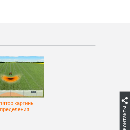
лятор картины
Контакты
спределения