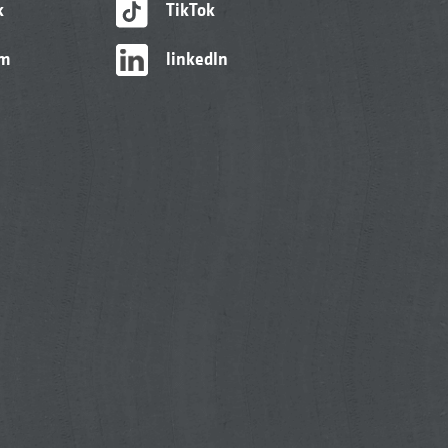
k
TikTok
am
linkedIn