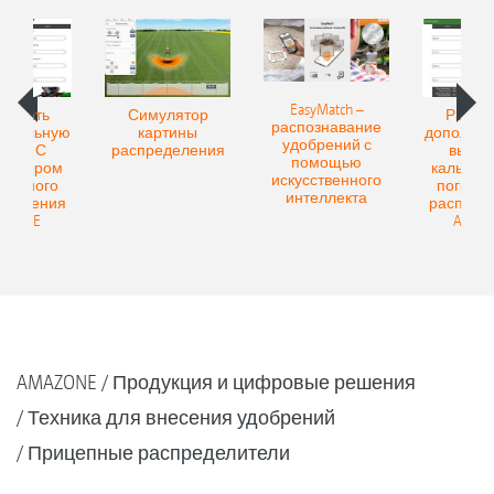
EasyMatch –
считать
Симулятор
Рассчи
распознавание
нительную
картины
дополнит
удобрений с
учку: С
распределения
выручк
помощью
улятором
калькул
искусственного
аничного
пограни
интеллекта
еделения
распред
AZONE
AMAZ
AMAZONE
Продукция и цифровые решения
Техника для внесения удобрений
Прицепные распределители