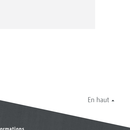
En haut
formations