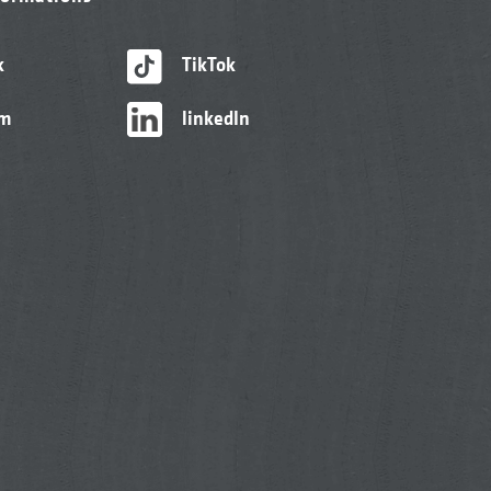
k
TikTok
am
linkedIn