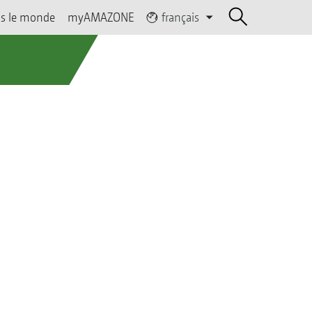
s le monde
myAMAZONE
français