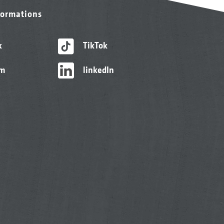
formations
k
TikTok
am
linkedIn