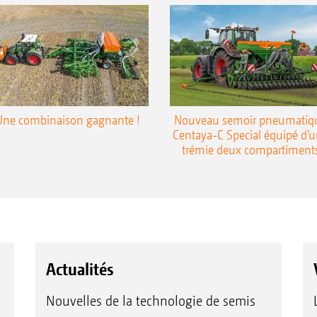
Une combinaison gagnante !
Nouveau semoir pneumatiq
Centaya-C Special équipé d’
trémie deux compartiment
Actualités
Nouvelles de la technologie de semis