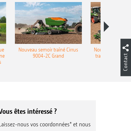
ue
Nouveau semoir traîné Cirrus
Nouveau semoir 
une
9004-2C Grand
traîné Precea-T
Contact
s
Vous êtes intéressé ?
Laissez-nous vos coordonnées* et nous