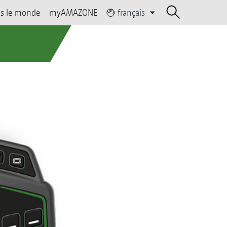
s le monde
myAMAZONE
français