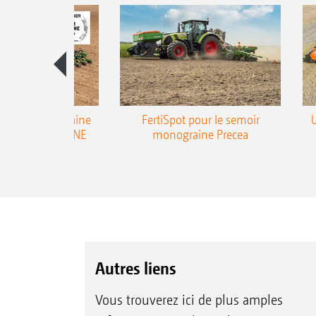
emoir monograine
FertiSpot pour le semoir
ecea-TCC AMAZONE
monograine Precea
Autres liens
Vous trouverez ici de plus amples