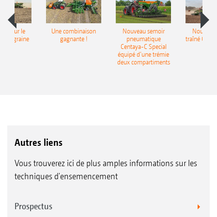
pot pour le
Une combinaison
Nouveau semoir
Nouveau 
monograine
gagnante !
pneumatique
traîné Cirr
recea
Centaya-C Special
Gra
équipé d’une trémie
deux compartiments
Autres liens
Vous trouverez ici de plus amples informations sur les
techniques d'ensemencement
Prospectus