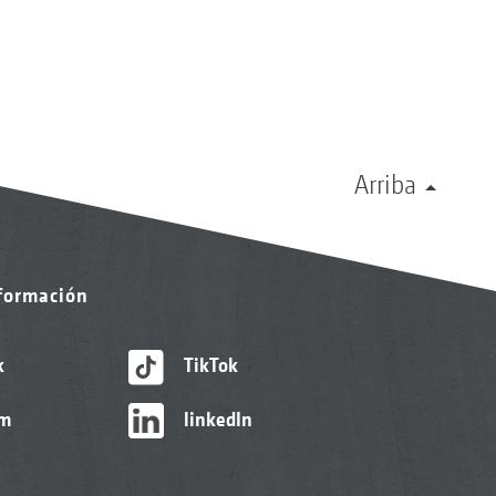
Arriba
nformación
k
TikTok
am
linkedIn