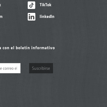
k
TikTok
am
linkedIn
a con el boletín informativo
Suscribirse