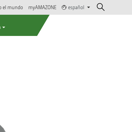
o el mundo
myAMAZONE
español
a