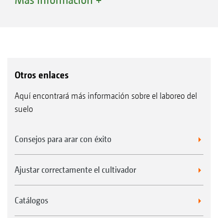
Punta C-Mix de 100 mm con chapa
deflectora de 100 mm, 10-20 cm
Punta C-Mix de 80 mm* con chapa
deflectora de 80 mm, 12-30 cm
Reja C-Mix de 40 mm*, 20-30 cm
Otros enlaces
Aquí encontrará más información sobre el laboreo del
*también como variante HD
suelo
Consejos para arar con éxito
Ajustar correctamente el cultivador
Catálogos