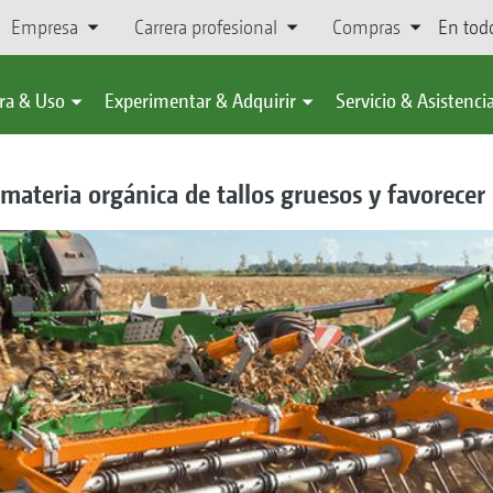
Empresa
Carrera profesional
Compras
En tod
ra & Uso
Experimentar & Adquirir
Servicio & Asistenci
materia orgánica de tallos gruesos y favorecer