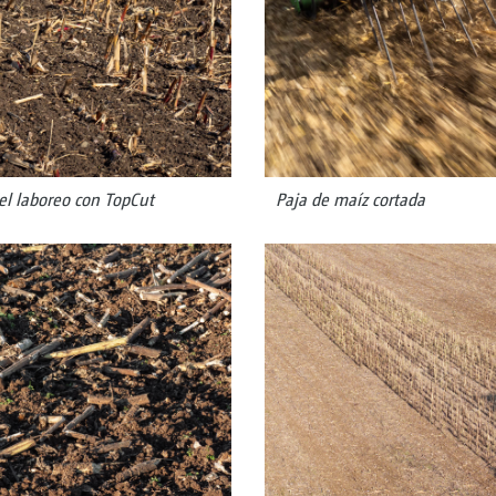
el laboreo con TopCut
Paja de maíz cortada