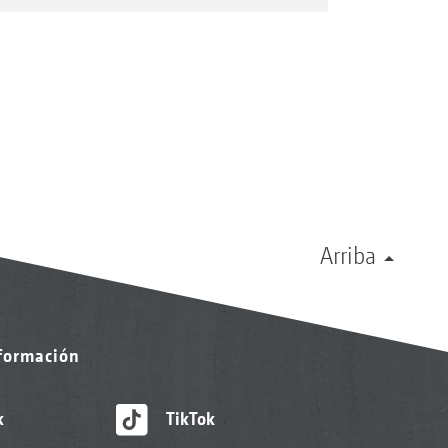
Arriba
nformación
k
TikTok