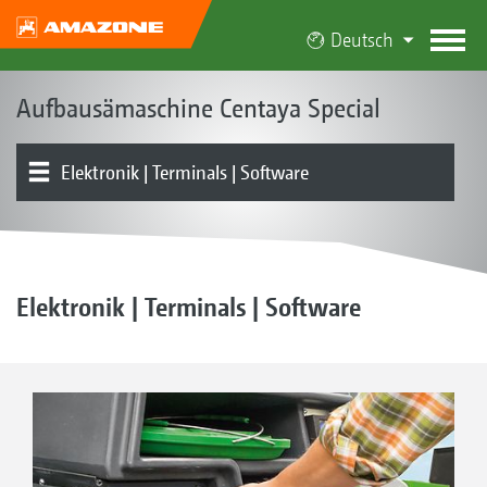
Deutsch
Aufbausämaschine Centaya Special
Elektronik | Terminals | Software
Das Centaya-Konzept
Produkttypen
Behälter
Schare | Striegel
Dosierung I Verteilerkopf
Bodenbearbeitung I QuickLink
Produktübersicht
Ausstattung
Elektronik | Terminals | Software