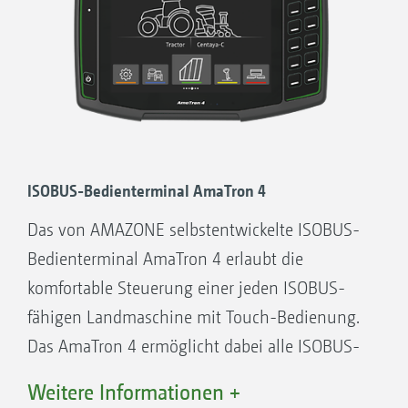
möglich wird. Besonders praktisch, jede
Funktion hat eine eigene Taste, sodass ein
lästiges Umschalten von der einen Einstellung
zur nächsten entfällt.
Ihre Vorteile:
Bedienung ohne ISOBUS-Funktion Ihres
ISOBUS-Bedienterminal AmaTron 4
Traktors
Das von AMAZONE selbstentwickelte ISOBUS-
Übersichtliche, intuitive und
Bedienterminal AmaTron 4 erlaubt die
selbsterklärende Bedienung
komfortable Steuerung einer jeden ISOBUS-
Jede Funktion hat eine eigene Taste
fähigen Landmaschine mit Touch-Bedienung.
Ergonomisch, praktisch, gut
Das AmaTron 4 ermöglicht dabei alle ISOBUS-
Übersichtliche Anzeige auf einem gut
Funktionen – mit einem Mehr an Komfort,
Weitere Informationen +
lesbaren, beleuchteten Display
Bedienerfreundlichkeit und Übersicht. Und