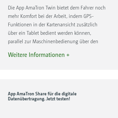
Praxisorientierte und übersichtliche
Speicherung unterschiedlicher
Die App AmaTron Twin bietet dem Fahrer noch
Menüführung für eine einfache und
Maschineneinstellungen und Saatparameter
mehr Komfort bei der Arbeit, indem GPS-
intuitive Nutzung
Funktionen in der Kartenansicht zusätzlich
Bedienung über Touch-Display oder Tasten
über ein Tablet bedient werden können,
Einfache Dokumentation und
parallel zur Maschinenbedienung über den
Auftragsverwaltung: Erst Arbeiten – dann
AmaTron 4.
Speichern
Weitere Informationen +
Optionale Softwarelizenzen für maximale
Möglichkeiten in der
Präzisionslandwirtschaft
Vorteile der Displayerweiterung AmaTron
Twin:
App AmaTron Share für die digitale
KOMFORTABEL!
Datenübertragung. Jetzt testen!
App-Karussell für eine einfache und
schnelle Navigation per Fingerwisch