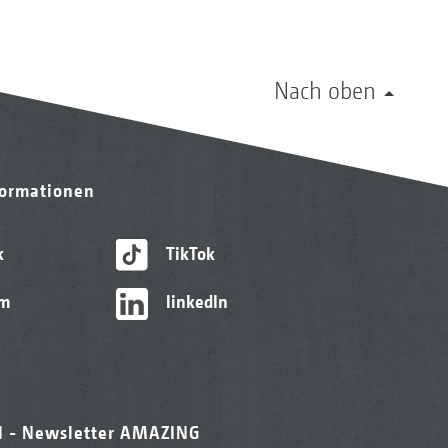
Nach oben
formationen
k
TikTok
am
linkedIn
l - Newsletter AMAZING