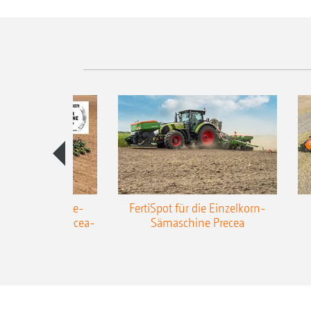
AZONE Anhänge-
FertiSpot für die Einzelkorn-
Sämaschine Precea-
Sämaschine Precea
TCC