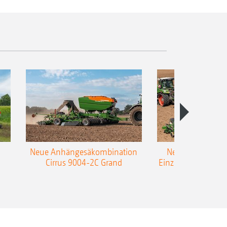
Neue Anhängesäkombination
Neue AMAZONE 
Cirrus 9004-2C Grand
Einzelkorn-Sämasc
TCC