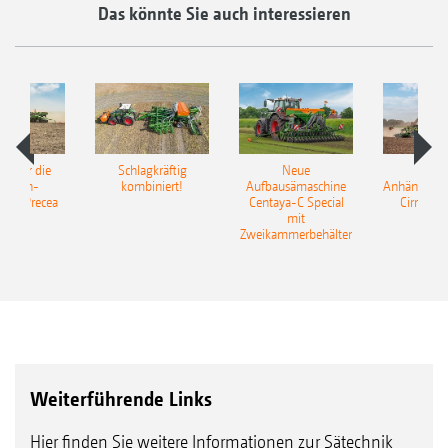
Das könnte Sie auch interessieren
pot für die
Schlagkräftig
Neue
Neu
elkorn-
kombiniert!
Aufbausämaschine
Anhängesäk
ine Precea
Centaya-C Special
Cirrus 9
mit
Gra
Zweikammerbehälter
Weiterführende Links
Hier finden Sie weitere Informationen zur Sätechnik